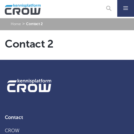
Ga
naar
de
inhoud
>
Home
Contact 2
Contact 2
Contact
CROW