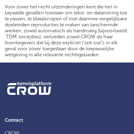
Voor zover het recht uitzonderingen kent die het in
bepaalde gevallen toestaan om tekst- en datamining toe
te passen, te (data)scrapen of met daarmee vergelijkbare
doeleinden reproducties te maken van beschermde
werken, zowel automatisch als handmatig (bijvoorbeeld:
‘TDM’ excepties), verbieden zowel CROW als haar
licentiegevers dat bij deze expliciet (‘opt-out’), in elk
geval voor zover toegestaan door de toepasselijke
wetgeving in alle relevante rechtsgebieden.
Contact
CROW