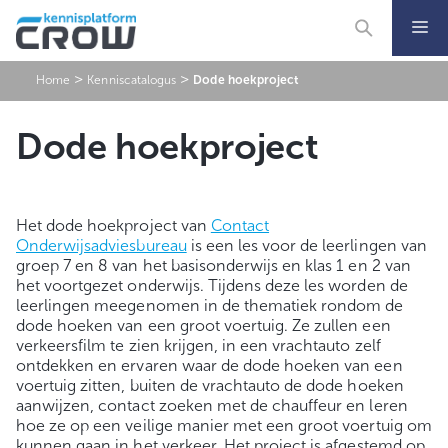
Ga
naar
de
inhoud
>
>
Home
Kenniscatalogus
Dode hoekproject
Dode hoekproject
Het dode hoekproject van
Contact
Onderwijsadviesbureau
is een les voor de leerlingen van
groep 7 en 8 van het basisonderwijs en klas 1 en 2 van
het voortgezet onderwijs. Tijdens deze les worden de
leerlingen meegenomen in de thematiek rondom de
dode hoeken van een groot voertuig. Ze zullen een
verkeersfilm te zien krijgen, in een vrachtauto zelf
ontdekken en ervaren waar de dode hoeken van een
voertuig zitten, buiten de vrachtauto de dode hoeken
aanwijzen, contact zoeken met de chauffeur en leren
hoe ze op een veilige manier met een groot voertuig om
kunnen gaan in het verkeer. Het project is afgestemd op