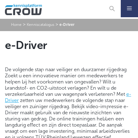
Ga
naar
de
inhoud
>
>
Home
Kenniscatalogus
e-Driver
e-Driver
De volgende stap naar veiliger en duurzamer rijgedrag
Zoekt u een innovatieve manier om medewerkers te
helpen bij het voorkomen van ongevallen? Wilt u
brandstof- en CO2-uitstoot verlagen? En wilt u de
verzekerbaarheid van uw wagenpark verbeteren? Met
e-
Driver
zetten uw medewerkers de volgende stap naar
veiliger en zuiniger rijgedrag. Bekijk video-impressie e-
Driver maakt gebruik van de nieuwste inzichten van
sturing van gedrag. De online trainingen hebben een
langdurig effect en zijn direct toepasbaar. De aanpak
vraagt om een lage investering, minimaal arbeidsverlies
en is volgens TÜV Rheinland bewezen effectief.