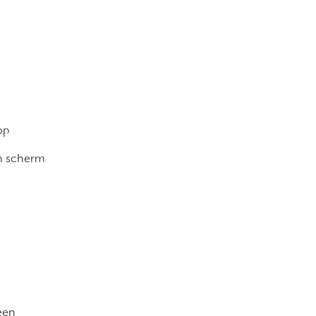
op
en scherm
een