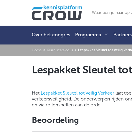
Ga
naar
Zoeken
de
inhoud
Over het congres
Programma
Partners
>
>
Home
Kenniscatalogus
Lespakket Sleutel tot Veilig Verk
Lespakket Sleutel tot
Het
Lespakket Sleutel tot Veilig Verkeer
laat to
verkeersveiligheid. De onderwerpen rijden ond
en via rollenspellen aan de orde.
Beoordeling