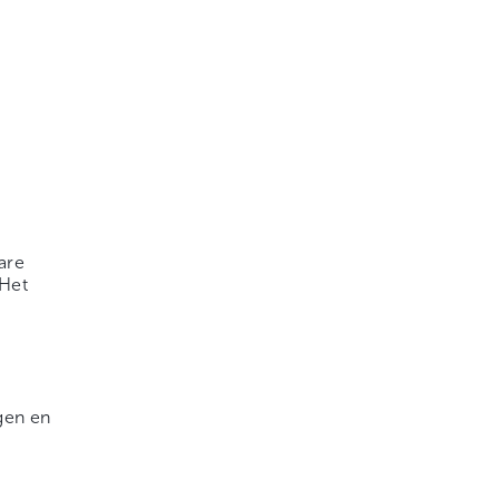
are
 Het
ngen en