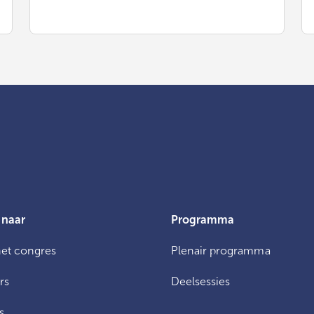
 naar
Programma
het congres
Plenair programma
rs
Deelsessies
s