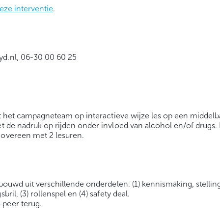
eze interventie
.
ryd.nl, 06-30 00 60 25
eeft het campagneteam op interactieve wijze les op een middelb
et de nadruk op rijden onder invloed van alcohol en/of drugs.
 overeen met 2 lesuren.
gebouwd uit verschillende onderdelen: (1) kennismaking, stelli
ril, (3) rollenspel en (4) safety deal.
-peer terug.