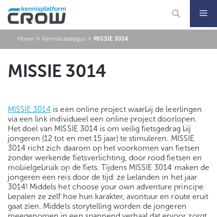
Ga
naar
de
inhoud
>
>
Home
Kenniscatalogus
MISSIE 3014
MISSIE 3014
MISSIE 3014
is een online project waarbij de leerlingen
via een link individueel een online project doorlopen.
Het doel van MISSIE 3014 is om veilig fietsgedrag bij
jongeren (12 tot en met 15 jaar) te stimuleren. MISSIE
3014 richt zich daarom op het voorkomen van fietsen
zonder werkende fietsverlichting, door rood fietsen en
mobielgebruik op de fiets. Tijdens MISSIE 3014 maken de
jongeren een reis door de tijd: ze belanden in het jaar
3014! Middels het choose your own adventure principe
bepalen ze zelf hoe hun karakter, avontuur en route eruit
gaat zien. Middels storytelling worden de jongeren
meegenomen in een spannend verhaal dat ervoor zorgt