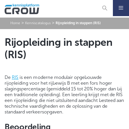
Ga
naar
de
inhoud
>
>
Home
Kenniscatalogus
Rijopleiding in stappen (RIS)
Rijopleiding in stappen
(RIS)
De
RIS
is een moderne modulair opgebouwde
rijopleiding voor het rijbewijs B met een fors hoger
slagingspercentage (gemiddeld 15 tot 20% hoger dan bij
een traditionele opleiding). Een leerling krijgt met de RIS
een rijopleiding die niet uitsluitend aandacht besteed aan
technische vaardigheden en de oplossing van de
standaard verkeersopgaven.
Beoordeling