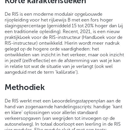
Korte karakteristieken
De RIS is een moderne modulair opgebouwde
rijopleiding voor het rijbewijs B met een fors hoger
slagingspercentage (gemiddeld 15 tot 20% hoger dan bij
een traditionele opleiding). Recent, 2021, is een nieuw
praktijkboek voor de RIS-instructeur (Handboek voor de
RIS-instructeur) ontwikkeld. Hierin wordt meer nadruk
gelegd op de hogere orde vaardigheden: het
ontwikkelen van inzicht in het verkeer, maar ook inzicht
in jezelf (zelfreflectie) en de afstemming van wat je kan
in relatie tot wat de situatie van je verlangt (ook wel
aangeduid met de term ‘kalibratie’).
Methodiek
De RIS werkt met een beoordelingsstappenplan aan de
hand van zogenaamde handelingsscripts: handige ‘kant
en klare’ oplossingen voor allerlei standaard
verkeersopgaven (van wegrijden tot invoegen op de
autosnelweg). In totaal doorloopt een leerling in de RIS
vier modules. Elke module sluit af met een toets: