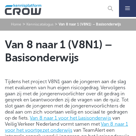
Ga
naar
de
inhoud
>
>
Home
Kenniscatalogus
Van 8 naar 1 (V8N1) – Basisonderwijs
Van 8 naar 1 (V8N1) –
Basisonderwijs
Tijdens het project V8N1 gaan de jongeren aan de slag
met evalueren van hun eigen risicogedrag. Vervolgens
gaan zij met de jongerenvoorlichter over dit gedrag in
gesprek en beantwoorden zij de vragen van de quiz. Tot
slot gaan de jongeren met de jongerenvoorlichters de
deal aan om zich voortaan veilig en sociaal te gedragen
op de fiets.
Van 8 naar 1 voor het basisonderwijs
van
Veilig Verkeer Nederland vormt samen met
Van 8 naar 1
voor het voortgezet onderwijs
van TeamAlert een