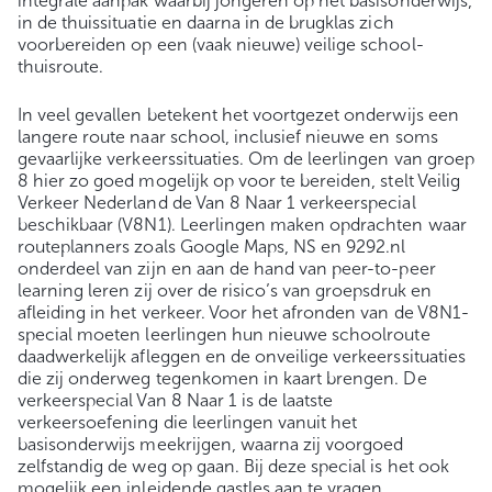
integrale aanpak waarbij jongeren op het basisonderwijs,
in de thuissituatie en daarna in de brugklas zich
voorbereiden op een (vaak nieuwe) veilige school-
thuisroute.
In veel gevallen betekent het voortgezet onderwijs een
langere route naar school, inclusief nieuwe en soms
gevaarlijke verkeerssituaties. Om de leerlingen van groep
8 hier zo goed mogelijk op voor te bereiden, stelt Veilig
Verkeer Nederland de Van 8 Naar 1 verkeerspecial
beschikbaar (V8N1). Leerlingen maken opdrachten waar
routeplanners zoals Google Maps, NS en 9292.nl
onderdeel van zijn en aan de hand van peer-to-peer
learning leren zij over de risico’s van groepsdruk en
afleiding in het verkeer. Voor het afronden van de V8N1-
special moeten leerlingen hun nieuwe schoolroute
daadwerkelijk afleggen en de onveilige verkeerssituaties
die zij onderweg tegenkomen in kaart brengen. De
verkeerspecial Van 8 Naar 1 is de laatste
verkeersoefening die leerlingen vanuit het
basisonderwijs meekrijgen, waarna zij voorgoed
zelfstandig de weg op gaan. Bij deze special is het ook
mogelijk een inleidende gastles aan te vragen.