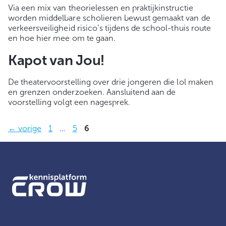
Via een mix van theorielessen en praktijkinstructie
worden middelbare scholieren bewust gemaakt van de
verkeersveiligheid risico’s tijdens de school-thuis route
en hoe hier mee om te gaan.
Kapot van Jou!
De theatervoorstelling over drie jongeren die lol maken
en grenzen onderzoeken. Aansluitend aan de
voorstelling volgt een nagesprek.
Pagina
Pagina
Pagina
←
vorige
1
…
5
6