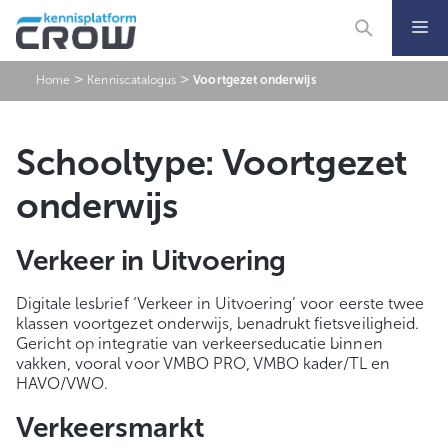
Ga
naar
de
inhoud
>
>
Home
Kenniscatalogus
Voortgezet onderwijs
Schooltype:
Voortgezet
onderwijs
Verkeer in Uitvoering
Digitale lesbrief ‘Verkeer in Uitvoering’ voor eerste twee
klassen voortgezet onderwijs, benadrukt fietsveiligheid.
Gericht op integratie van verkeerseducatie binnen
vakken, vooral voor VMBO PRO, VMBO kader/TL en
HAVO/VWO.
Verkeersmarkt