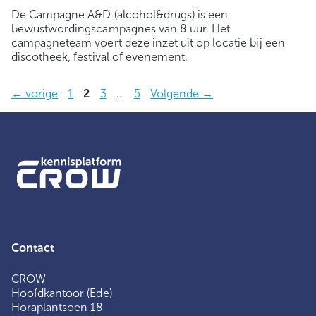
De Campagne A&D (alcohol&drugs) is een
bewustwordingscampagnes van 8 uur. Het
campagneteam voert deze inzet uit op locatie bij een
discotheek, festival of evenement.
Pagina
Pagina
Pagina
Pagina
←
vorige
1
2
3
…
5
Volgende
→
Contact
CROW
Hoofdkantoor (Ede)
Horaplantsoen 18