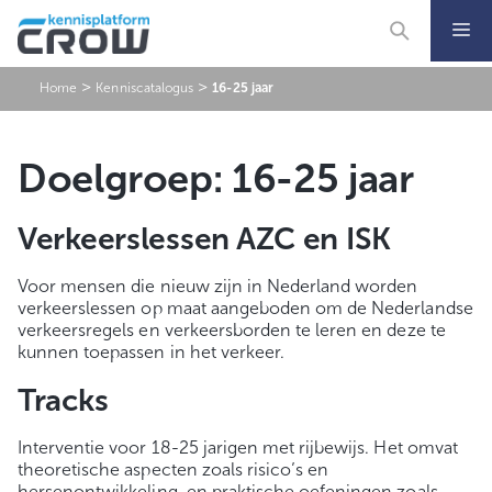
Ga
naar
de
inhoud
>
>
Home
Kenniscatalogus
16-25 jaar
Doelgroep:
16-25 jaar
Verkeerslessen AZC en ISK
Voor mensen die nieuw zijn in Nederland worden
verkeerslessen op maat aangeboden om de Nederlandse
verkeersregels en verkeersborden te leren en deze te
kunnen toepassen in het verkeer.
Tracks
Interventie voor 18-25 jarigen met rijbewijs. Het omvat
theoretische aspecten zoals risico’s en
hersenontwikkeling, en praktische oefeningen zoals