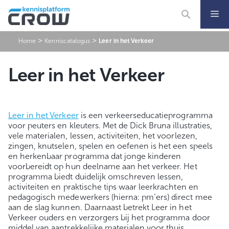
Ga
naar
de
inhoud
>
>
Home
Kenniscatalogus
Leer in het Verkeer
Leer in het Verkeer
Leer in het Verkeer
is een verkeerseducatieprogramma
voor peuters en kleuters. Met de Dick Bruna illustraties,
vele materialen, lessen, activiteiten, het voorlezen,
zingen, knutselen, spelen en oefenen is het een speels
en herkenbaar programma dat jonge kinderen
voorbereidt op hun deelname aan het verkeer. Het
programma biedt duidelijk omschreven lessen,
activiteiten en praktische tips waar leerkrachten en
pedagogisch medewerkers (hierna: pm’ers) direct mee
aan de slag kunnen. Daarnaast betrekt Leer in het
Verkeer ouders en verzorgers bij het programma door
middel van aantrekkelijke materialen voor thuis.