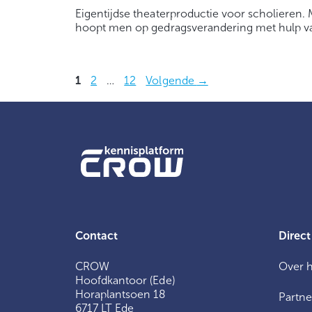
Eigentijdse theaterproductie voor scholieren.
hoopt men op gedragsverandering met hulp van
Pagina
Pagina
Pagina
1
2
…
12
Volgende
→
Contact
Direct
CROW
Over 
Hoofdkantoor (Ede)
Horaplantsoen 18
Partne
6717 LT Ede