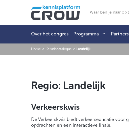
Ga
naar
Zoeken
de
inhoud
Over het congres
Programma
Partners
>
>
Home
Kenniscatalogus
Landelijk
Regio:
Landelijk
Verkeerskwis
De Verkeerskwis biedt verkeerseducatie voor gr
opdrachten en een interactieve finale.