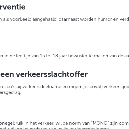
erventie
 als voorbeeld aangehaald, daarnaast worden humor en verdri
n in de leeftijd van 15 tot 18 jaar bewuster te maken van de
een verkeersslachtoffer
risico’s bij verkeersdeelname en eigen (risicovol) verkeersge
eersgedrag.
egebruik in het verkeer, wil de norm van “MONO” zijn comm
gebruik en bevorderen van veilig verkeersdeelname.