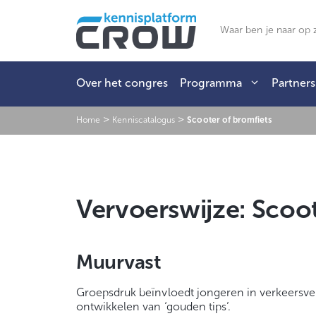
Ga
naar
Zoeken
de
inhoud
Over het congres
Programma
Partners
>
>
Home
Kenniscatalogus
Scooter of bromfiets
Vervoerswijze:
Scoot
Muurvast
Groepsdruk beïnvloedt jongeren in verkeersve
ontwikkelen van ‘gouden tips’.