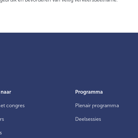
 naar
Programma
het congres
Plenair programma
rs
Deelsessies
s