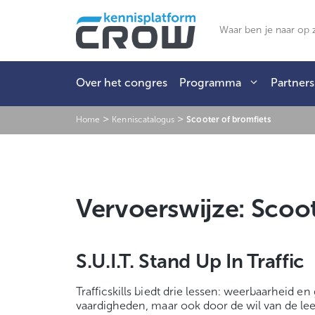
Ga
naar
Zoeken
de
inhoud
Over het congres
Programma
Partners
>
>
Home
Kenniscatalogus
Scooter of bromfiets
Vervoerswijze:
Scoot
S.U.I.T. Stand Up In Traffic
Trafficskills biedt drie lessen: weerbaarheid e
vaardigheden, maar ook door de wil van de lee