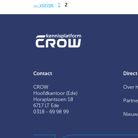
Pagina
Pagina
←
vorige
1
2
Contact
Direct
CROW
Over 
Hoofdkantoor (Ede)
Horaplantsoen 18
Partne
6717 LT Ede
0318 - 69 98 99
Nieuw