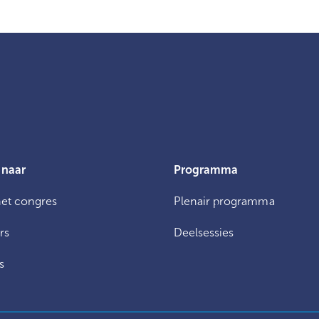
 naar
Programma
het congres
Plenair programma
rs
Deelsessies
s