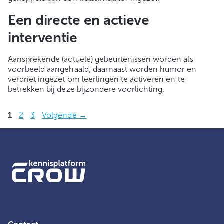
Een directe en actieve
interventie
Aansprekende (actuele) gebeurtenissen worden als
voorbeeld aangehaald, daarnaast worden humor en
verdriet ingezet om leerlingen te activeren en te
betrekken bij deze bijzondere voorlichting.
Pagina
Pagina
Pagina
1
2
3
Volgende
→