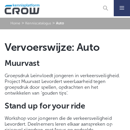
Ga
naar
de
inhoud
>
>
Home
Kenniscatalogus
Auto
Vervoerswijze:
Auto
Muurvast
Groepsdruk beïnvloedt jongeren in verkeersveiligheid.
Project Muurvast bevordert weerbaarheid tegen
groepsdruk door spellen, opdrachten en het
ontwikkelen van ‘gouden tips’.
Stand up for your ride
Workshop voor jongeren die de verkeersveiligheid
bevordert. Deelnemers leren elkaar aanspreken op
risicovol rijgedrag, met focus op gedeelde