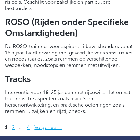
risico’s. Geschikt voor zakelijke en particuliere
bestuurders.
ROSO (Rijden onder Specifieke
Omstandigheden)
De ROSO-training, voor aspirant-rijbewijshouders vanaf
16,5 jaar, biedt ervaring met gevaarlijke verkeerssituaties
en noodsituaties, zoals remmen op verschillende
wegdekken, noodstops en remmen met uitwijken.
Tracks
Interventie voor 18-25 jarigen met rijbewijs. Het omvat
theoretische aspecten zoals risico’s en
hersenontwikkeling, en praktische oefeningen zoals
remmen, uitwijken en rijstijlchecks.
Pagina
Pagina
Pagina
1
2
…
4
Volgende
→